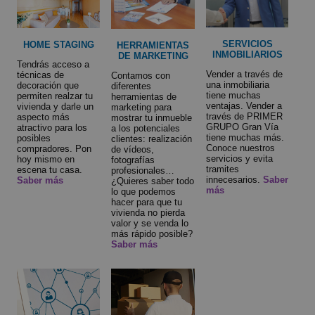
SERVICIOS
HOME STAGING
HERRAMIENTAS
INMOBILIARIOS
DE MARKETING
Tendrás acceso a
Vender a través de
técnicas de
Contamos con
una inmobiliaria
decoración que
diferentes
tiene muchas
permiten realzar tu
herramientas de
ventajas. Vender a
vivienda y darle un
marketing para
través de PRIMER
aspecto más
mostrar tu inmueble
GRUPO Gran Vía
atractivo para los
a los potenciales
tiene muchas más.
posibles
clientes: realización
Conoce nuestros
compradores. Pon
de vídeos,
servicios y evita
hoy mismo en
fotografías
tramites
escena tu casa.
profesionales…
innecesarios.
Saber
Saber más
¿Quieres saber todo
más
lo que podemos
hacer para que tu
vivienda no pierda
valor y se venda lo
más rápido posible?
Saber más