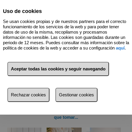
Select Language
▼
Uso de cookies
966740066
Se usan cookies propias y de nuestros partners para el correcto
funcionamiento de los servicios de la web y para poder tener
datos de uso de la misma, recopilamos y procesamos
información no sensible. Las cookies son guardadas durante un
Ventajas de vender su inmueble con PRIMER
periodo de 12 meses. Puedes consultar más información sobre la
GRUPO Vegacasa
política de cookies de la web y acceder a su configuración
aquí
.
Aceptar todas las cookies y seguir navegando
Rechazar cookies
Gestionar cookies
Si vives en ORIHUELA O EN LA PROVINCIA DE
ALICANTE y estás pensando en poner tu INMUEBLE a la
venta, son muchas las decisiones que tienes y tendrás
que tomar...