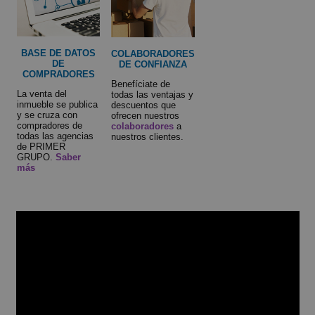
BASE DE DATOS
COLABORADORES
DE
DE CONFIANZA
COMPRADORES
Benefíciate de
La venta del
todas las ventajas y
inmueble se publica
descuentos que
y se cruza con
ofrecen nuestros
compradores de
colaboradores
a
todas las agencias
nuestros clientes.
de PRIMER
GRUPO.
Saber
más